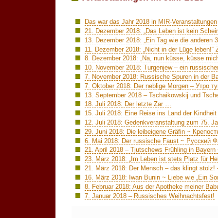
Das war das Jahr 2018 in MIR-Veranstaltungen
21. Dezember 2018: „Das Leben ist kein Sche
13. Dezember 2018: „Ein Tag wie die anderen 
11. Dezember 2018: „Nicht in der Lüge leben!“
8. Dezember 2018: „Na, nun küsse, küsse mich
10. November 2018: Turgenjew – ein russischer 
7. November 2018: Russische Spuren in der 
7. Oktober 2018: Der neblige Morgen – Утро 
13. September 2018 – Tschaikowskij und Tsc
18. Juli 2018: Der letzte Zar …
15. Juli 2018: Eine Reise ins Land der Kindh
12. Juli 2018: Gedenkveranstaltung zum 75. Ja
29. Juni 2018: Die leibeigene Gräfin ~ Крепос
6. Mai 2018: Der russische Faust ~ Русский 
21. April 2018 – Tjutschews Frühling in Bay
23. März 2018: „Im Leben ist stets Platz für He
21. März 2018: Der Mensch – das klingt stolz!
16. März 2018: Iwan Bunin ~ Liebe wie „Ein S
8. Februar 2018: Aus der Apotheke meiner Ba
7. Januar 2018 – Russisches Weihnachtsfest!
Keine Kommentare