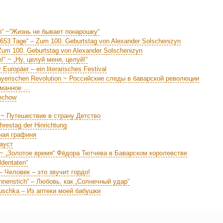
in“ ~“Жизнь не бывает понарошку“
3653 Tage“ – Zum 100. Geburtstag von Alexander Solschenizyn
 Zum 100. Geburtstag von Alexander Solschenizyn
!“ ~ „Ну, целуй меня, целуй!“
Europäer – ein literarisches Festival
Bayerischen Revolution ~ Российские следы в баварской революции
туманное …
hechow
eit ~ Путешествие в страну Детство
hrestag der Hinrichtung
тная графиня
Фауст
ern ~ „Золотое время“ Фёдора Тютчева в Баварском королевстве
ldentaten“
 – Человек – это звучит гордо!
onnenstich“ – Любовь, как „Солнечный удар“
buschka – Из аптеки моей бабушки