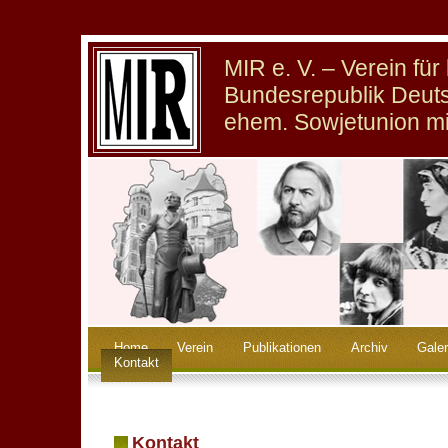
MIR e. V. – Verein fü
Bundesrepublik Deuts
ehem. Sowjetunion m
Home
Verein
Publikationen
Archiv
Galer
Kontakt
Kontakt