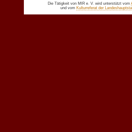
Die Tätigkeit von MIR e. V. wird unterstützt vom
und vom
Kulturreferat der Landeshaupts