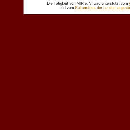
Die Tätigkeit von MIR e. V. wird unterstützt vom
und vom
Kulturreferat der Landeshaupts