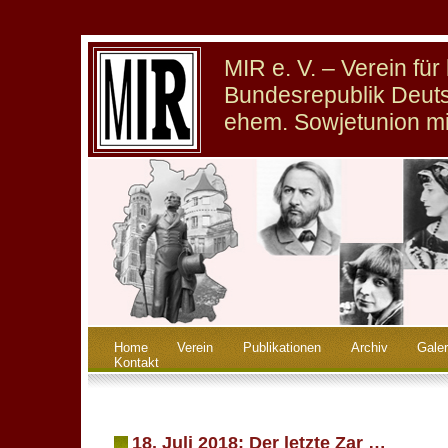
MIR e. V. – Verein fü
Bundesrepublik Deuts
ehem. Sowjetunion m
Home
Verein
Publikationen
Archiv
Galer
Kontakt
18. Juli 2018: Der letzte Zar …