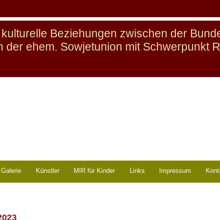
ür kulturelle Beziehungen zwischen der Bun
n der ehem. Sowjetunion mit Schwerpunkt 
Galerie
Künstler
MIR für Kinder
Links
Impressum
Kont
2023