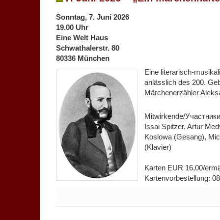
Sonntag, 7. Juni 2026
19.00 Uhr
Eine Welt Haus
Schwathalerstr. 80
80336 München
Eine literarisch-musika
anlässlich des 200. Ge
Märchenerzähler Aleksa
Mitwirkende/Участники:
Issai Spitzer, Artur Me
Koslowa (Gesang), Mich
(Klavier)
Karten EUR 16,00/ermä
Kartenvorbestellung: 08
für
Kommentare deaktiviert
7.
Juni
2026
~