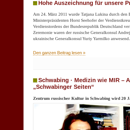
Hohe Auszeichnung für unsere Pr
„Ein
märchenhafter
Abend“
Am 24. März 2011 wurde Tatjana Lukina durch den 
Ministerpräsidenten Horst Seehofer der Verdienstkr
Verdienstordens der Bundesrepublik Deutschland verl
Zeremonie waren der russische Generalkonsul Andre
ukrainische Generalkonsul Yuriy Yarmilko anwesend.
.
Den ganzen Beitrag lesen »
für
Kommentare deaktiviert
Hohe
Auszeichnung
für
unsere
Schwabing · Medizin wie MIR – Ar
Präsidentin
„Schwabinger Seiten“
Zentrum russischer Kultur in Schwabing wird 20 J