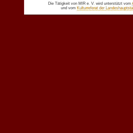
Die Tätigkeit von MIR e. V. wird unterstützt vom
und vom
Kulturreferat der Landeshaupts