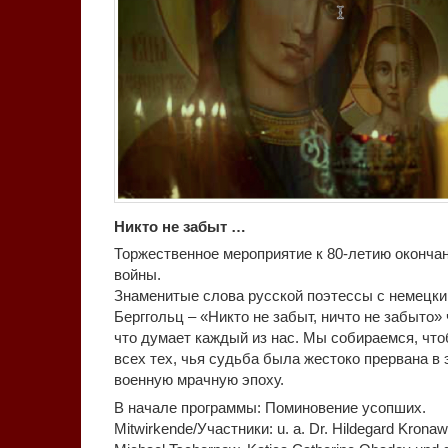
Никто не забыт …
Торжественное мероприятие к 80-летию оконча
войны.
Знаменитые слова русской поэтессы с немецки
Берггольц – «Никто не забыт, ничто не забыто»
что думает каждый из нас. Мы собираемся, что
всех тех, чья судьба была жестоко прервана в 
военную мрачную эпоху.
В начале программы: Поминовение усопших.
Mitwirkende/Участники: u. a. Dr. Hildegard Kronawit