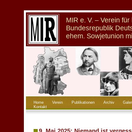
MIR e. V. – Verein fü
Bundesrepublik Deuts
ehem. Sowjetunion m
Home
Verein
Publikationen
Archiv
Galer
Kontakt
9. Mai 2025: Niemand ist verges