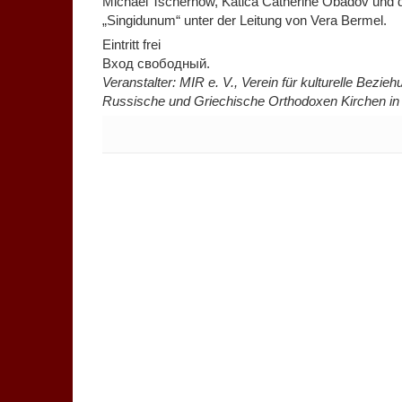
Michael Tschernow, Katica Catherine Obadov und 
„Singidunum“ unter der Leitung von Vera Bermel.
Eintritt frei
Вход свободный.
Veranstalter: MIR e. V., Verein für kulturelle Bezie
Russische und Griechische Orthodoxen Kirchen i
Keine Kommentare