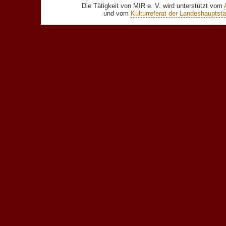
Die Tätigkeit von MIR e. V. wird unterstützt vom
und vom
Kulturreferat der Landeshaupts