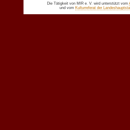
Die Tätigkeit von MIR e. V. wird unterstützt vom
und vom
Kulturreferat der Landeshaupts