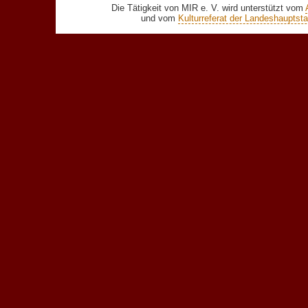
Die Tätigkeit von MIR e. V. wird unterstützt vom
und vom
Kulturreferat der Landeshaupts