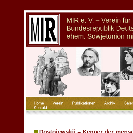
MIR e. V. – Verein fü
Bundesrepublik Deuts
ehem. Sowjetunion m
Home
Verein
Publikationen
Archiv
Galer
Kontakt
Dostojewskij – Kenner der mensc