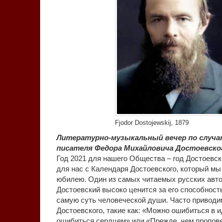
Fjodor Dostojewskij, 1879
Литературно-музыкальный вечер по случа
писателя Федора Михайловича Достоевского
Год 2021 для нашего Общества – год Достоевск
для нас с Календаря Достоевского, который мы
юбилею. Один из самых читаемых русских авто
Достоевский высоко ценится за его способност
самую суть человеческой души. Часто привод
Достоевского, такие как: «Можно ошибиться в и
ошибиться сердцем» или «Прежде, чем пропове