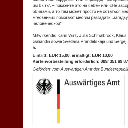
им быть‘, – покажите это на себе» или «Не зас
обидами, а то там может просто не остаться м
мгновений» помогают многим разгадать „загадк
человеческой“.
Mitwirkende: Karin Wirz, Julia Schmalbrock, Klaus 
Galiandin sowie Svetlana Prandetskaja und Sergej
a.
Eintritt: EUR 15,00, ermäßigt: EUR 10,00
Kartenvorbestellung erforderlich: 089/ 351 69 87
Gefördert vom Auswärtigen Amt der Bundesrepubli