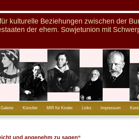
n für kulturelle Beziehungen zwischen der B
staaten der ehem. Sowjetunion mit Schwer
Galerie
Künstler
MIR für Kinder
Links
Impressum
Kont
 leicht und angenehm zu sagen“