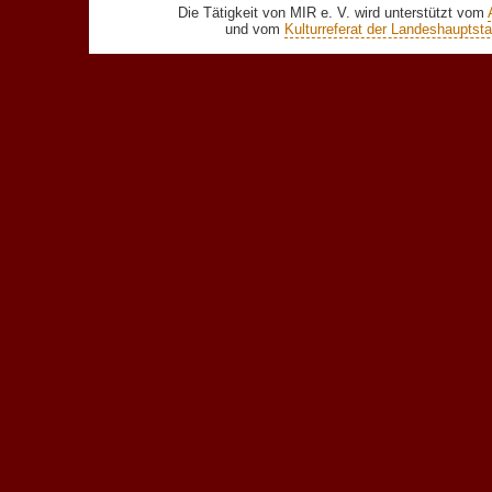
Die Tätigkeit von MIR e. V. wird unterstützt vom
und vom
Kulturreferat der Landeshaupts