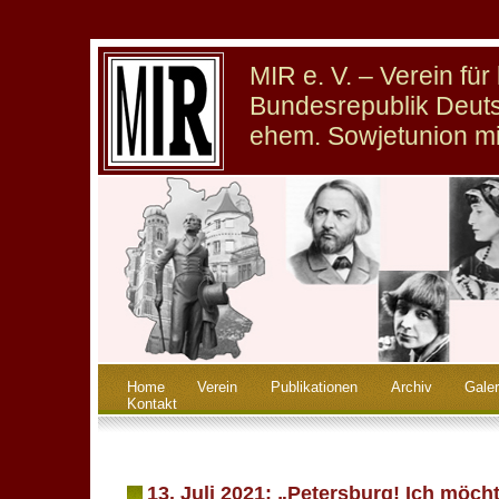
MIR e. V. – Verein fü
Bundesrepublik Deuts
ehem. Sowjetunion m
Home
Verein
Publikationen
Archiv
Galer
Kontakt
13. Juli 2021: „Petersburg! Ich möch