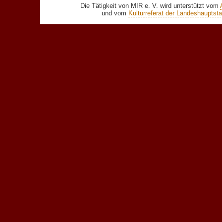
Die Tätigkeit von MIR e. V. wird unterstützt vom
und vom
Kulturreferat der Landeshaupts