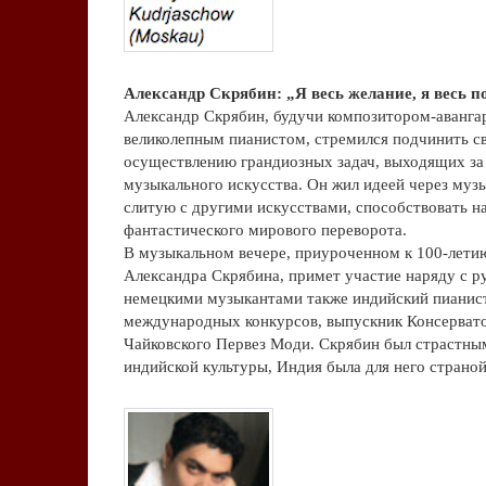
.
Александр Скрябин: „Я весь желание, я весь 
Александр Скрябин, будучи композитором-аванга
великолепным пианистом, стремился подчинить с
осуществлению грандиозных задач, выходящих за
музыкального искусства. Он жил идеей через муз
слитую с другими искусствами, способствовать 
фантастического мирового переворота.
В музыкальном вечере, приуроченном к 100-лети
Александра Скрябина, примет участие наряду с р
немецкими музыкантами также индийский пианист
международных конкурсов, выпускник Консервато
Чайковского Первез Моди. Скрябин был страстны
индийской культуры, Индия была для него страной
.