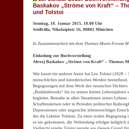
Baskakov „Ströme von Kraft“ – T
und Tolstoi
Sonntag, 18. Januar 2015, 18.00 Uhr
Seidlvilla, Nikolaiplatz 1b, 80802 München
.
In Zusammenarbeit mit dem Thomas-Mann-Forum Mü
Einladung zur Buchvorstellung
Alexej Baskakov „Ströme von Kraft“ – Thomas Ma
Wie kaum ein anderer Autor hat Leo Tolstoi (1828 
menschliches und künstlerisches Werden beeinflusst.
Begegnungen mit dem Werk des russischen Dichters i
„Buddenbrooks“ bis zu seinen letzten Lebensjahren w
begleitet. Beinahe in allen Situationen seines Lebens 
Schaffenskrisen oder in Perioden politischer Ratlosigk
Depressionen oder angesichts lebenswichtiger Entsch
ihn die Lektüre Tolstois. Zu einer realen Begegnung d
es nie gekommen, die Verbindung erfolgte lediglich 
Vielleicht spielte Tolstoi gerade aus diesem Grund 