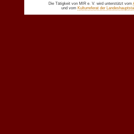
Die Tätigkeit von MIR e. V. wird unterstützt vom
und vom
Kulturreferat der Landeshaupts