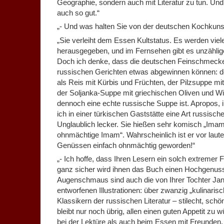
Geographie, sondern auch mit Literatur zu tun. U
auch so gut.“
„- Und was halten Sie von der deutschen Kochkuns
„Sie verleiht dem Essen Kultstatus. Es werden vie
herausgegeben, und im Fernsehen gibt es unzähli
Doch ich denke, dass die deutschen Feinschmeck
russischen Gerichten etwas abgewinnen können: d
als Reis mit Kürbis und Früchten, der Pilzsuppe mi
der Soljanka-Suppe mit griechischen Oliven und W
dennoch eine echte russische Suppe ist. Apropos, 
ich in einer türkischen Gaststätte eine Art russische
Unglaublich lecker. Sie hießen sehr komisch „Imam
ohnmächtige Imam“. Wahrscheinlich ist er vor laute
Genüssen einfach ohnmächtig geworden!“
„- Ich hoffe, dass Ihren Lesern ein solch extremer Fa
ganz sicher wird ihnen das Buch einen Hochgenuss 
Augenschmaus sind auch die von Ihrer Tochter Ja
entworfenen Illustrationen: über zwanzig „kulinarisc
Klassikern der russischen Literatur – stilecht, sch
bleibt nur noch übrig, allen einen guten Appetit zu
bei der Lektüre als auch beim Essen mit Freunden