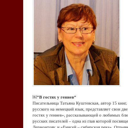
.
￼“В гостях у гениев“
Писательница Татьяна Куштевская, автор 15 книг,
русского на немецкий язык, представляет свои дв
гостях у гениев», рассказывающей о любимых бл
русских писателей – одна из глав которой посвящ
Лермонтову, и «Енисей – сибирская река». Отрывк