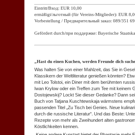
Eintritt/Вход: EUR 10,00
ermäßigt/льготный (für Vereins-Mitglieder): EUR 8,
Vorbestellung / Предварительный заказ: 089/351 69
Gefördert durch/при поддержке: Bayerische Staatska
.
„Hast du einen Kuchen, werden Freunde dich such
Was halten Sie von einer Mahlzeit, das Sie in Gesel
Klassikern der Weltliteratur genießen könnten? Etw
mit Leo Tolstoi, ein Diner mit dem berühmten russi
Iwan Krylow oder ein Treffen zum Tee mit keinem G
Dostojewskij? Lockt Sie dieser Gedanke? Dann sei
Buch von Tatjana Kuschtewskaja wärmstens empfo
passenden Titel „Zu Tisch bei Genies. Neue kulinar
durch die russische Literatur“. Und das Beste: Unt
Rezepte von mehr als Zweihundert alten gastrono
Köstlichkeiten kennen.
„Keine andere Kunstart bietet der Phantasie mehr F