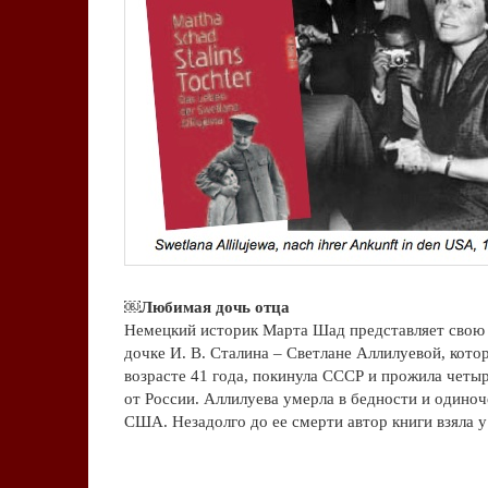
.
￼Любимая дочь отца
Немецкий историк Марта Шад представляет свою 
дочке И. В. Сталина – Светлане Аллилуевой, котор
возрасте 41 года, покинула СССР и прожила четыр
от России. Аллилуева умерла в бедности и одиноче
США. Незадолго до ее смерти автор книги взяла у
.
.