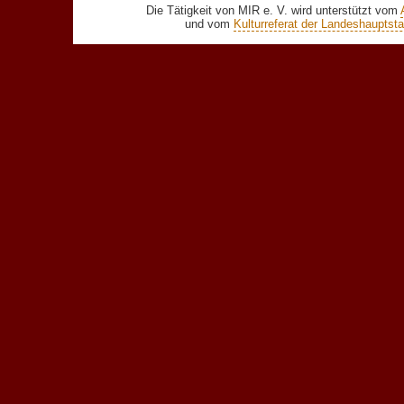
Die Tätigkeit von MIR e. V. wird unterstützt vom
und vom
Kulturreferat der Landeshaupts