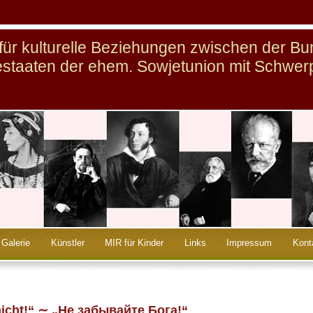
n für kulturelle Beziehungen zwischen der B
staaten der ehem. Sowjetunion mit Schwer
Galerie
Künstler
MIR für Kinder
Links
Impressum
Kont
 nicht!“ ∼ „Не забывайте Бога!“