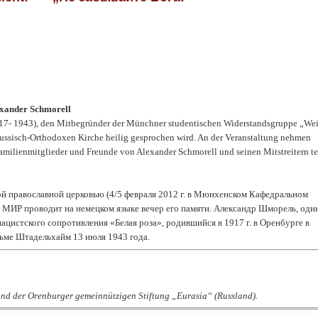
exander Schmorell
917- 1943), den Mitbegründer der Münchner studentischen Widerstandsgruppe „We
Russisch-Orthodoxen Kirche heilig gesprochen wird. An der Veranstaltung nehmen
e Familienmitglieder und Freunde von Alexander Schmorell und seinen Mitstreitern tei
й православной церковью (4/5 февраля 2012 г. в Мюнхенском Кафедральном
 МИР проводит на немецком языке вечер его памяти. Александр Шморель, один
цистского сопротивления «Белая роза», родившийся в 1917 г. в Оренбурге в
рьме Штадельхайм 13 июля 1943 года.
nd der Orenburger gemeinnützigen Stiftung „Eurasia“ (Russland).