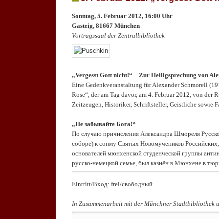
Sonntag, 5. Februar 2012, 16:00 Uhr
Gasteig, 81667 München
Vortragssaal der Zentralbibliothek
.
„Vergesst Gott nicht!“ – Zur Heiligsprechung von Al
Eine Gedenkveranstaltung für Alexander Schmorell (1
Rose“, der am Tag davor, am 4. Februar 2012, von der 
Zeitzeugen, Historiker, Schriftsteller, Geistliche sowi
.
„Не забывайте Бога!“
По случаю причисления Александра Шмореля Русско
соборе) к сонму Святых Новомучеников Российских,
основателей мюнхенской студенческой группы антина
русско-немецкой семье, был казнён в Мюнхене в тю
.
Eintritt/Вход: frei/свободный
.
In Zusammenarbeit mit der Münchner Stadtbibliothek u