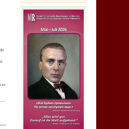
iße
l.
 из