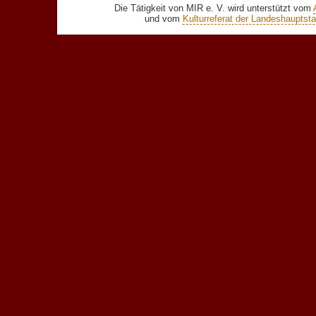
Die Tätigkeit von MIR e. V. wird unterstützt vom
und vom
Kulturreferat der Landeshaupts