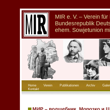
MIR e. V. – Verein fü
Bundesrepublik Deuts
ehem. Sowjetunion m
Home
Verein
Publikationen
Archiv
Galer
Kontakt
МИР – волшебник, Морозко и 