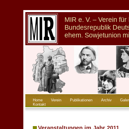
MIR e. V. – Verein fü
Bundesrepublik Deuts
ehem. Sowjetunion m
Home
Verein
Publikationen
Archiv
Galer
Kontakt
Veranstaltungen im Jahr 2011