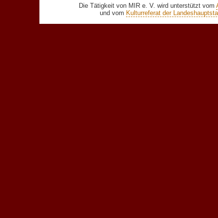
Die Tätigkeit von MIR e. V. wird unterstützt vom
und vom
Kulturreferat der Landeshaupts