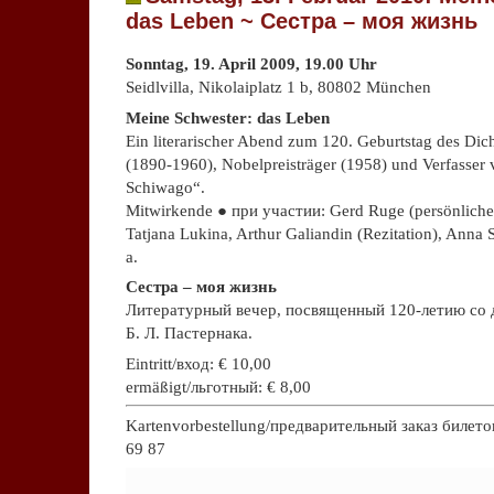
das Leben ~ Сестра – моя жизнь
Sonntag, 19. April 2009, 19.00 Uhr
Seidlvilla, Nikolaiplatz 1 b, 80802 München
Meine Schwester: das Leben
Ein literarischer Abend zum 120. Geburtstag des Dich
(1890-1960), Nobelpreisträger (1958) und Verfasser
Schiwago“.
Mitwirkende ● при участии: Gerd Ruge (persönlich
Tatjana Lukina, Arthur Galiandin (Rezitation), Anna S
a.
Сестра – моя жизнь
Литературный вечер, посвященный 120-летию со 
Б. Л. Пастернака.
Eintritt/вход: € 10,00
ermäßigt/льготный: € 8,00
Kartenvorbestellung/предварительный заказ билетов
69 87
Keine Kommentare