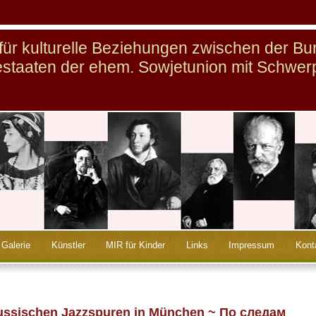
n für kulturelle Beziehungen zwischen der B
staaten der ehem. Sowjetunion mit Schwer
Galerie
Künstler
MIR für Kinder
Links
Impressum
Kont
 russischen Jazzspuren in München ~ По следам