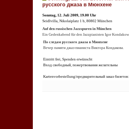
русского джаза в Мюнхене
Sonntag, 12. Juli 2009, 19.00 Uhr
Seidlvilla, Nikolaiplatz 1 b, 80802 München
Auf den russischen Jazzspuren in München
Ein Gedenkabend für den Jazzpianisten Igor Kondakow
По следам русского джаза в Мюнхене
Вечер памяти джаз-пианиста Виктора Кондакова.
Eintritt frei, Spenden erwünscht
Вход свободный, пожертвования желательны
Kartenvorbestellung
/
предварительный заказ билетов:
Keine Kommentare