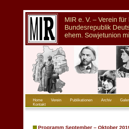
MIR e. V. – Verein fü
Bundesrepublik Deuts
ehem. Sowjetunion m
Home
Verein
Publikationen
Archiv
Galer
Kontakt
Programm September – Oktober 201