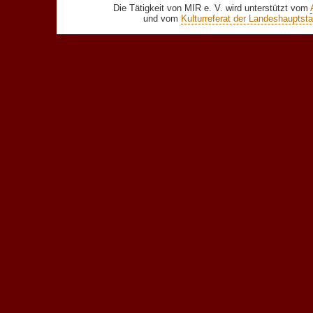
Die Tätigkeit von MIR e. V. wird unterstützt vom
und vom
Kulturreferat der Landeshaupts