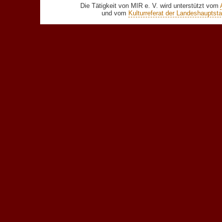
Die Tätigkeit von MIR e. V. wird unterstützt vom
und vom
Kulturreferat der Landeshaupts