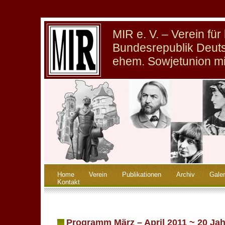
MIR e. V. – Verein fü
Bundesrepublik Deuts
ehem. Sowjetunion m
Home
Verein
Publikationen
Archiv
Galer
Kontakt
Programm März – April 2011 ~ 20 Ja