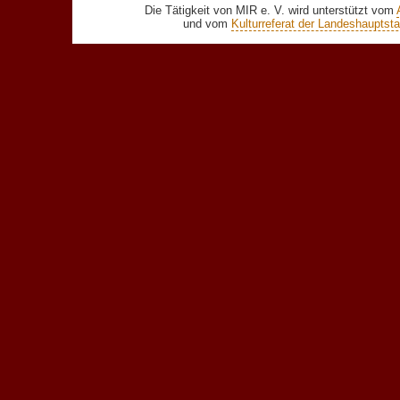
Die Tätigkeit von MIR e. V. wird unterstützt vom
und vom
Kulturreferat der Landeshaupts