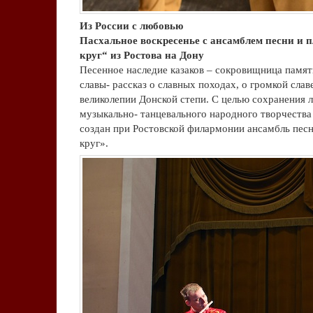
Из России с любовью
Пасхальное воскресенье с ансамблем песни и 
круг“ из Ростова на Дону
Песенное наследие казаков – сокровищница памят
славы- рассказ о славных походах, о громкой славе
великолепии Донской степи. С целью сохранения 
музыкально- танцевального народного творчества
создан при Ростовской филармонии ансамбль песн
круг».