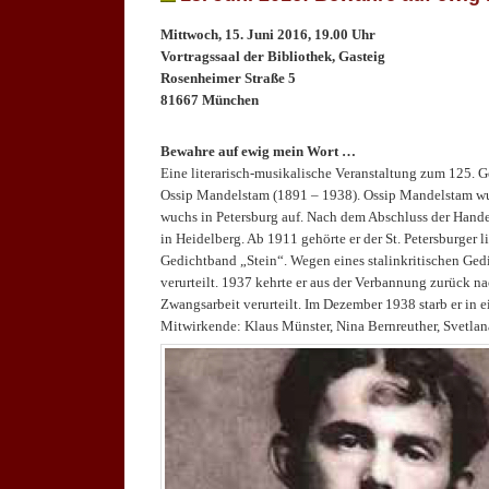
Mittwoch, 15. Juni 2016, 19.00 Uhr
Vortragssaal der Bibliothek, Gasteig
Rosenheimer Straße 5
81667 München
.
Bewahre auf ewig mein Wort …
Eine literarisch-musikalische Veranstaltung zum 125. Geb
Ossip Mandelstam (1891 – 1938). Ossip Mandelstam wu
wuchs in Petersburg auf. Nach dem Abschluss der Handels
in Heidelberg. Ab 1911 gehörte er der St. Petersburger l
Gedichtband „Stein“. Wegen eines stalinkritischen Ged
verurteilt. 1937 kehrte er aus der Verbannung zurück n
Zwangsarbeit verurteilt. Im Dezember 1938 starb er in
Mitwirkende: Klaus Münster, Nina Bernreuther, Svetlana