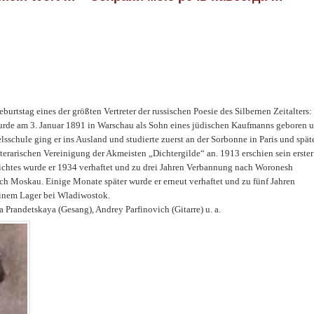
urtstag eines der größten Vertreter der russischen Poesie des Silbernen Zeitalters:
rde am 3. Januar 1891 in Warschau als Sohn eines jüdischen Kaufmanns geboren 
schule ging er ins Ausland und studierte zuerst an der Sorbonne in Paris und spät
iterarischen Vereinigung der Akmeisten „Dichtergilde“ an. 1913 erschien sein erster
ichtes wurde er 1934 verhaftet und zu drei Jahren Verbannung nach Woronesh
ach Moskau. Einige Monate später wurde er erneut verhaftet und zu fünf Jahren
 einem Lager bei Wladiwostok.
 Prandetskaya (Gesang), Andrey Parfinovich (Gitarre) u. a.