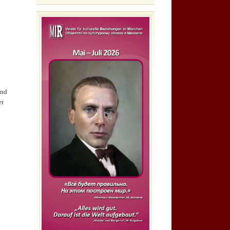
und
er