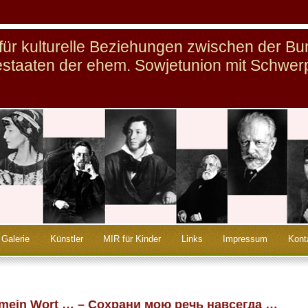
n für kulturelle Beziehungen zwischen der B
staaten der ehem. Sowjetunion mit Schwer
Galerie
Künstler
MIR für Kinder
Links
Impressum
Kont
g mein Wort … – Сохрани мою речь навсегда …