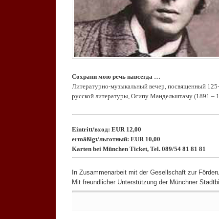
.
Сохрани мою речь навсегда …
Литературно-музыкальный вечер, посвященный 125-
русской литературы, Осипу Мандельштаму (1891 – 1
.
Eintritt/вход: EUR 12,00
ermäßigt/льготный: EUR 10,00
Karten bei München Ticket, Tel. 089/54 81 81 81
.
In Zusammenarbeit mit der Gesellschaft zur Förderun
Mit freundlicher Unterstützung der Münchner Stadtbi
Keine Kommentare