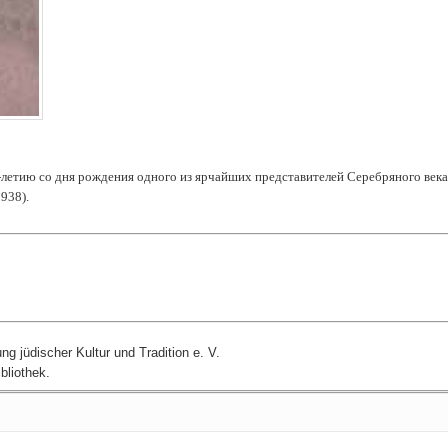
летию со дня рождения одного из ярчайших представителей Серебряного века
938).
g jüdischer Kultur und Tradition e. V.
bliothek.