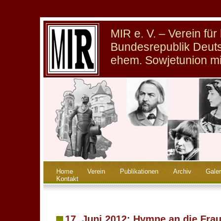
MIR e. V. – Verein fü
Bundesrepublik Deuts
ehem. Sowjetunion m
Home
Verein
Publikationen
Archiv
Galer
Kontakt
17. Juni 2012: Hymne an die Fra