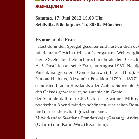
женщине
Sonntag, 17. Juni 2012 19.00 Uhr
Seidlvilla, Nikolaiplatz 1b, 80802 München
.
Hymne an die Frau
„Hast du in den Spiegel gesehen und hast du dich da
mit deinem Gesicht nichts auf der ganzen Welt vergl
Deine Seele aber liebe ich noch mehr als dein Gesich
A. S. Puschkin an seine Frau, im August 1933. Natal
Puschkina, geborene Gontscharowa (1812 – 1863), F
Nationaldichters, Alexander Puschkin (1799 – 1837),
schönsten Frauen Russlands aller Zeiten. So wie ihr 
des Geistes gewesen ist, so war sie ein Genie
der Schönheit. Ihrem 200. Geburtstag widmet MIR e. 
poetischen Abend mit den schönsten russischen Roma
und der Leidenschaft gewidmet sind.
Mitwirkende: Swetlana Prandetskaja (Gesang), Andrej
(Gitarre) und Karin Wirz (Rezitation).
.