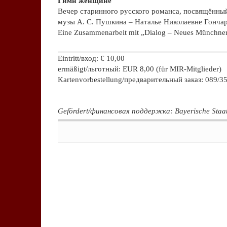
Гимн женщине
Вечер старинного русского романса, посвящённы
музы А. С. Пушкина – Наталье Николаевне Гонч
Eine Zusammenarbeit mit „Dialog – Neues Münchner
.
Eintritt/вход: € 10,00
ermäßigt/льготный: EUR 8,00 (für MIR-Mitglieder)
Kartenvorbestellung/предварительный заказ: 089/3
.
Gefördert/финансовая поддержка: Bayerische Staat
Keine Kommentare