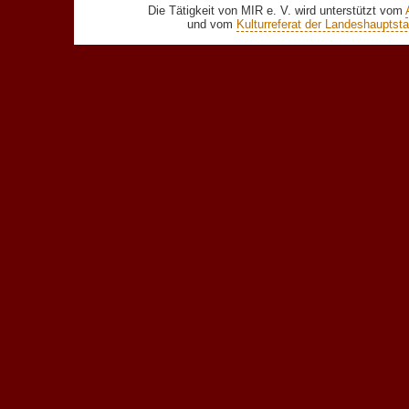
Die Tätigkeit von MIR e. V. wird unterstützt vom
und vom
Kulturreferat der Landeshaupts